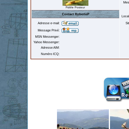
Mes
Fidèle Posteur
Contact RobertoP
Local
Adresse e-mail:
Si
Message Privé:
MSN Messenger:
Yahoo Messenger:
Adresse AIM:
Numéro ICQ: