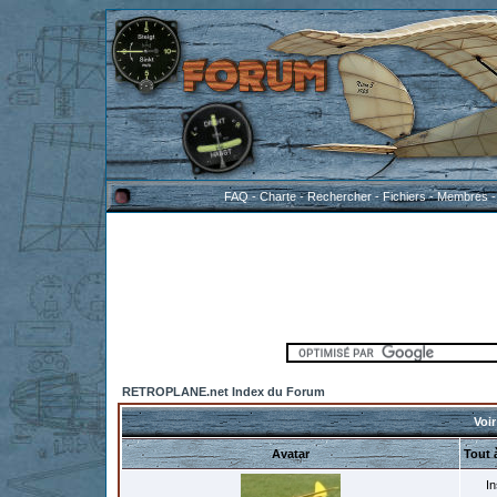
FAQ
-
Charte
-
Rechercher
-
Fichiers
-
Membres
RETROPLANE.net Index du Forum
Voir
Avatar
Tout 
In