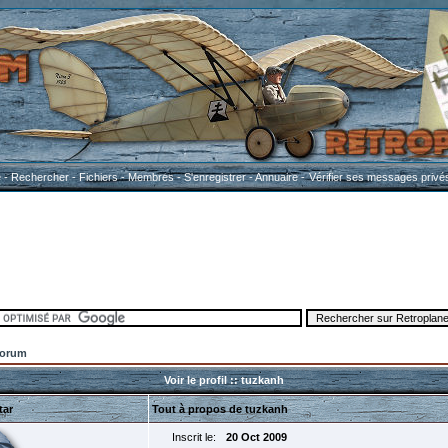
e
-
Rechercher
-
Fichiers
-
Membres
-
S'enregistrer
-
Annuaire
-
Vérifier ses messages privé
Forum
Voir le profil :: tuzkanh
tar
Tout à propos de tuzkanh
Inscrit le:
20 Oct 2009