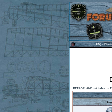
FAQ
-
Chart
RETROPLANE.net Index du 
Ava