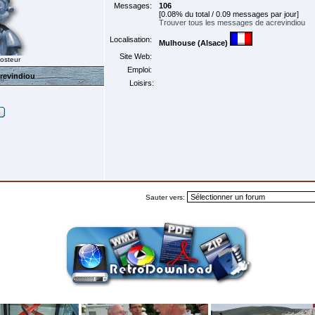
Messages:
106
[0.08% du total / 0.09 messages par jour]
Trouver tous les messages de acrevindiou
Localisation:
Mulhouse (Alsace)
Site Web:
Posteur
Emploi:
revindiou
Loisirs:
Sauter vers: