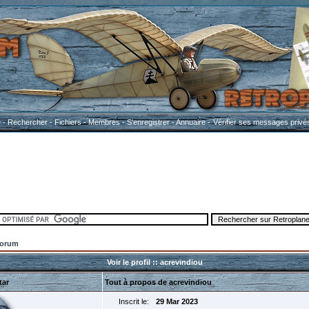
e
-
Rechercher
-
Fichiers
-
Membres
-
S'enregistrer
-
Annuaire
-
Vérifier ses messages privé
Forum
Voir le profil :: acrevindiou
tar
Tout à propos de acrevindiou
Inscrit le:
29 Mar 2023