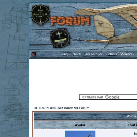
FAQ
-
Charte
-
Rechercher
-
Fichiers
-
Membres
RETROPLANE.net Index du Forum
Voir le
Avatar
Tout 
In