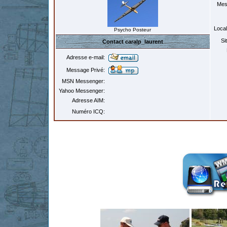
Mes
Local
Psycho Posteur
Si
Contact caralp_laurent
Adresse e-mail:
Message Privé:
MSN Messenger:
Yahoo Messenger:
Adresse AIM:
Numéro ICQ: