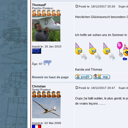
ThomasF
Posté le: 18/12/2017 20:34
Sujet d
Psycho Posteur
Herzlichen Glückwunsch besonders G
ich hoffe wir sehen uns im Sommer in
Inscrit le: 16 Jan 2010
Âge: 67
Karola und Thomas
Revenir en haut de page
Christian
Posté le: 18/12/2017 20:47
Sujet d
Serial Posteur
Oups j'ai failli oublier, le plus gentil
de vraies leçons ........
Inscrit le: 02 Mai 2006