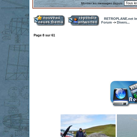
Montrer les messages depuis:
RETROPLANE.net In
Forum
->
Divers...
Page
8
sur
61