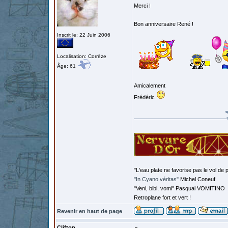
Merci !
Bon anniversaire René !
Inscrit le: 22 Juin 2006
Localisation: Corrèze
Âge: 61
Amicalement
Frédéric
"L'eau plate ne favorise pas le vol de p
"In Cyano véritas"
Michel Coneuf
"Veni, bibi, vomi" Pasqual VOMITINO
Retroplane fort et vert !
Revenir en haut de page
Clifton