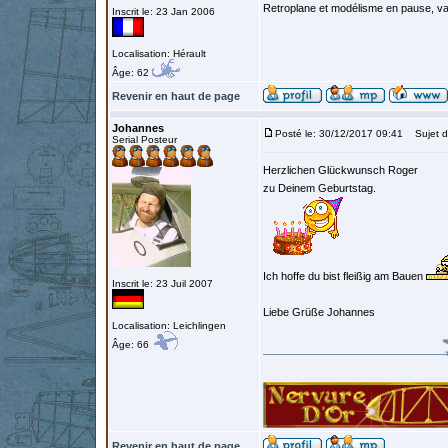
Retroplane et modélisme en pause, van
Inscrit le: 23 Jan 2006
Localisation: Hérault
Âge: 62
Revenir en haut de page
Johannes
Posté le: 30/12/2017 09:41
Sujet d
Serial Posteur
Herzlichen Glückwunsch Roger
zu Deinem Geburtstag.
Ich hoffe du bist fleißig am Bauen
Inscrit le: 23 Juil 2007
Liebe Grüße Johannes
Localisation: Leichlingen
Âge: 66
Revenir en haut de page