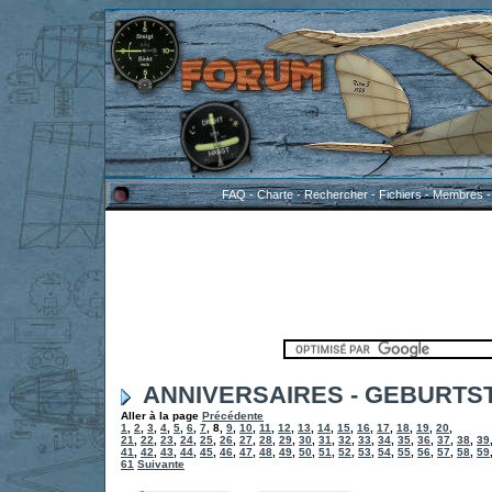
FAQ
-
Charte
-
Rechercher
-
Fichiers
-
Membres
ANNIVERSAIRES - GEBURTS
Aller à la page
Précédente
1
,
2
,
3
,
4
,
5
,
6
,
7
,
8
,
9
,
10
,
11
,
12
,
13
,
14
,
15
,
16
,
17
,
18
,
19
,
20
,
21
,
22
,
23
,
24
,
25
,
26
,
27
,
28
,
29
,
30
,
31
,
32
,
33
,
34
,
35
,
36
,
37
,
38
,
39
41
,
42
,
43
,
44
,
45
,
46
,
47
,
48
,
49
,
50
,
51
,
52
,
53
,
54
,
55
,
56
,
57
,
58
,
59
61
Suivante