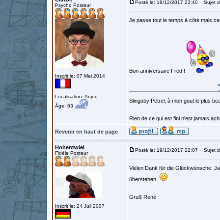
Posté le: 18/12/2017 23:40
Sujet d
Psycho Posteur
Je passe tout le temps à côté mais cett
Bon anniversaire Fred !
Inscrit le: 07 Mai 2014
Localisation: Anjou
Slingsby Petrel, à mon gout le plus beau
Âge: 63
Rien de ce qui est fini n'est jamais a
Revenir en haut de page
Hohentwiel
Posté le: 19/12/2017 22:07
Sujet d
Fidèle Posteur
Vielen Dank für die Glückwünsche. Ja
überstehen.
Gruß René
Inscrit le: 24 Juil 2007