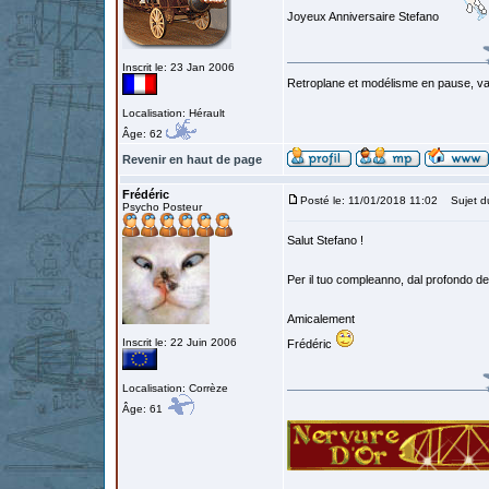
Joyeux Anniversaire Stefano
Inscrit le: 23 Jan 2006
Retroplane et modélisme en pause, van
Localisation: Hérault
Âge: 62
Revenir en haut de page
Frédéric
Posté le: 11/01/2018 11:02
Sujet d
Psycho Posteur
Salut Stefano !
Per il tuo compleanno, dal profondo de
Amicalement
Inscrit le: 22 Juin 2006
Frédéric
Localisation: Corrèze
Âge: 61