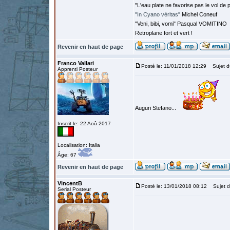
"L'eau plate ne favorise pas le vol de p
"In Cyano véritas"
Michel Coneuf
"Veni, bibi, vomi" Pasqual VOMITINO
Retroplane fort et vert !
Revenir en haut de page
Franco Vallari
Posté le: 11/01/2018 12:29
Sujet d
Apprenti Posteur
Auguri Stefano...
Inscrit le: 22 Aoû 2017
Localisation: Italia
Âge: 67
Revenir en haut de page
VincentB
Posté le: 13/01/2018 08:12
Sujet d
Serial Posteur