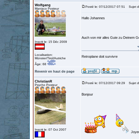
Wolfgang
Posté le: 07/12/2017 07:51
Sujet d
Maniaco Posteur
Hallo Johannes
Auch von mir alles Gute zu Deinem G
Inscrit le: 15 Déc 2009
Localisation:
Retroplane doit survivre
Münster/Tirol/Autriche
Âge: 68
Revenir en haut de page
ChristianR
Posté le: 07/12/2017 09:29
Sujet d
Psycho Posteur
Bonjour
Inscrit le: 07 Oct 2007
Joyeu