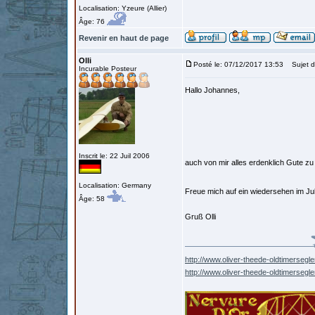
Localisation: Yzeure (Allier)
Âge: 76
Revenir en haut de page
Olli
Posté le: 07/12/2017 13:53
Sujet d
Incurable Posteur
Hallo Johannes,
Inscrit le: 22 Juil 2006
auch von mir alles erdenklich Gute z
Localisation: Germany
Freue mich auf ein wiedersehen im Ju
Âge: 58
Gruß Olli
http://www.oliver-theede-oldtimersegle
http://www.oliver-theede-oldtimersegl