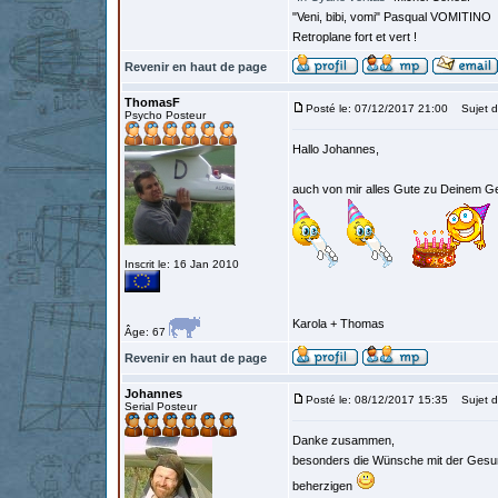
"Veni, bibi, vomi" Pasqual VOMITINO
Retroplane fort et vert !
Revenir en haut de page
ThomasF
Posté le: 07/12/2017 21:00
Sujet d
Psycho Posteur
Hallo Johannes,
auch von mir alles Gute zu Deinem G
Inscrit le: 16 Jan 2010
Karola + Thomas
Âge: 67
Revenir en haut de page
Johannes
Posté le: 08/12/2017 15:35
Sujet d
Serial Posteur
Danke zusammen,
besonders die Wünsche mit der Gesun
beherzigen