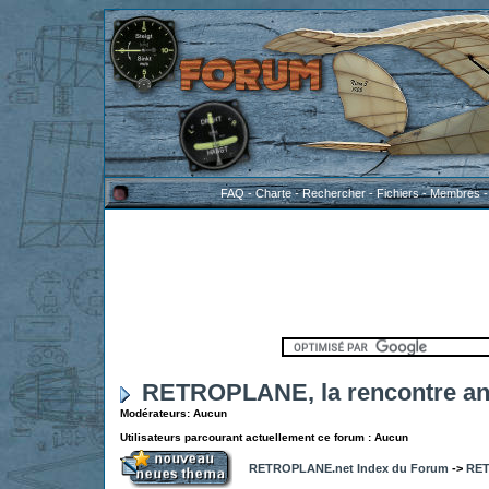
FAQ
-
Charte
-
Rechercher
-
Fichiers
-
Membres
RETROPLANE, la rencontre an
Modérateurs: Aucun
Utilisateurs parcourant actuellement ce forum : Aucun
RETROPLANE.net Index du Forum
->
RET