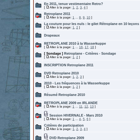
En 2011, tenue vestimentaire Retro?
[
Aller à la page:
1
,
2
,
3
,
4
]
Retroplane 2011
[
Aller à la page:
1
...
8
,
9
,
10
]
La couture pour les nuls : le gilet Rétroplane en 10 leçons
[
Aller à la page:
1
,
2
]
Drapeaux
RETROPLANE 2010 à la Wasserkuppe
[
Aller à la page:
1
...
16
,
17
,
18
]
[ Sondage ]
Retroplane - Critères - Sondage
[
Aller à la page:
1
,
2
]
INSCRIPTION Retroplane 2011
DVD Retroplane 2010
[
Aller à la page:
1
,
2
,
3
]
2010 - Les fréquences à la Wasserkuppe
[
Aller à la page:
1
,
2
]
Résumé Retroplane 2010
RETROPLANE 2009 en IRLANDE
[
Aller à la page:
1
...
11
,
12
,
13
]
Session HIVERNALE - Mars 2010
[
Aller à la page:
1
...
4
,
5
,
6
]
Critères de participation
[
Aller à la page:
1
,
2
,
3
,
4
]
DVD Retroplane 2009