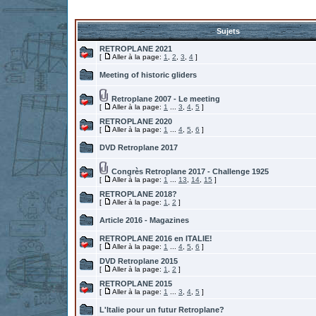
Sujets
RETROPLANE 2021
[
Aller à la page:
1
,
2
,
3
,
4
]
Meeting of historic gliders
Retroplane 2007 - Le meeting
[
Aller à la page:
1
...
3
,
4
,
5
]
RETROPLANE 2020
[
Aller à la page:
1
...
4
,
5
,
6
]
DVD Retroplane 2017
Congrès Retroplane 2017 - Challenge 1925
[
Aller à la page:
1
...
13
,
14
,
15
]
RETROPLANE 2018?
[
Aller à la page:
1
,
2
]
Article 2016 - Magazines
RETROPLANE 2016 en ITALIE!
[
Aller à la page:
1
...
4
,
5
,
6
]
DVD Retroplane 2015
[
Aller à la page:
1
,
2
]
RETROPLANE 2015
[
Aller à la page:
1
...
3
,
4
,
5
]
L'Italie pour un futur Retroplane?