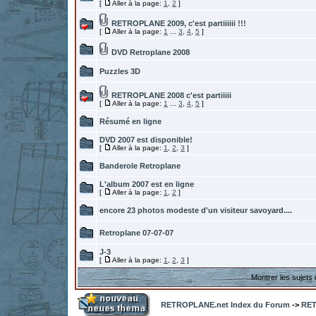
[
Aller à la page:
1
,
2
]
RETROPLANE 2009, c'est partiiiiii !!!
[
Aller à la page:
1
...
3
,
4
,
5
]
DVD Retroplane 2008
Puzzles 3D
RETROPLANE 2008 c'est partiiiii
[
Aller à la page:
1
...
3
,
4
,
5
]
Résumé en ligne
DVD 2007 est disponible!
[
Aller à la page:
1
,
2
,
3
]
Banderole Retroplane
L'album 2007 est en ligne
[
Aller à la page:
1
,
2
]
encore 23 photos modeste d'un visiteur savoyard....
Retroplane 07-07-07
J-3
[
Aller à la page:
1
,
2
,
3
]
Montrer les sujets
RETROPLANE.net Index du Forum
->
RET