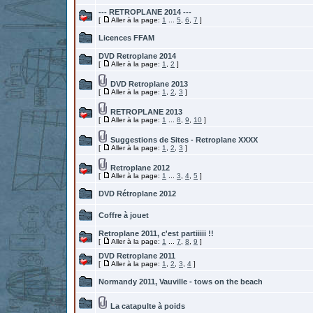
--- RETROPLANE 2014 ---
[
Aller à la page:
1
...
5
,
6
,
7
]
Licences FFAM
DVD Retroplane 2014
[
Aller à la page:
1
,
2
]
DVD Retroplane 2013
[
Aller à la page:
1
,
2
,
3
]
RETROPLANE 2013
[
Aller à la page:
1
...
8
,
9
,
10
]
Suggestions de Sites - Retroplane XXXX
[
Aller à la page:
1
,
2
,
3
]
Retroplane 2012
[
Aller à la page:
1
...
3
,
4
,
5
]
DVD Rétroplane 2012
Coffre à jouet
Retroplane 2011, c'est partiiiii !!
[
Aller à la page:
1
...
7
,
8
,
9
]
DVD Retroplane 2011
[
Aller à la page:
1
,
2
,
3
,
4
]
Normandy 2011, Vauville - tows on the beach
La catapulte à poids