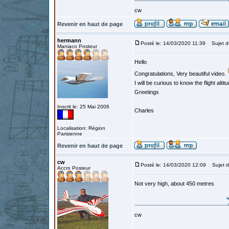
cw
Revenir en haut de page
hermann
Posté le: 14/03/2020 11:39
Sujet d
Maniaco Posteur
Hello
Congratulations, Very beautiful video.
I will be curious to know the flight altit
Greetings
Inscrit le: 25 Mai 2006
Charles
Localisation: Région
Parisienne
Revenir en haut de page
cw
Posté le: 14/03/2020 12:09
Sujet d
Accro Posteur
Not very high, about 450 metres
cw