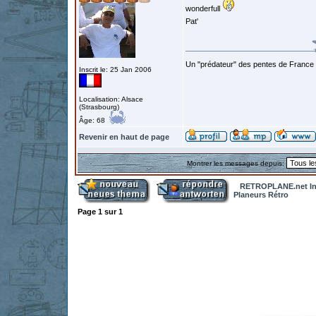
wonderfull
Pat'
Un "prédateur" des pentes de France
Inscrit le: 25 Jan 2006
Localisation: Alsace
(Strasbourg)
Âge: 68
Revenir en haut de page
Montrer les messages depuis:
RETROPLANE.net In
Planeurs Rétro
Page
1
sur
1