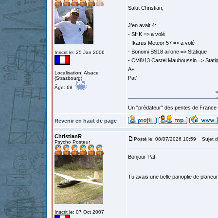
Salut Christian,
J'en avait 4:
- SHK => a volé
- Ikarus Meteor 57 => a volé
- Bonomi BS18 airone => Statique
Inscrit le: 25 Jan 2006
- CM8/13 Castel Mauboussin => Stati
A+
Localisation: Alsace
Pat'
(Strasbourg)
Âge: 68
Un "prédateur" des pentes de France
Revenir en haut de page
ChristianR
Posté le: 08/07/2026 10:59
Sujet d
Psycho Posteur
Bonjour Pat
Tu avais une belle panoplie de planeu
Inscrit le: 07 Oct 2007