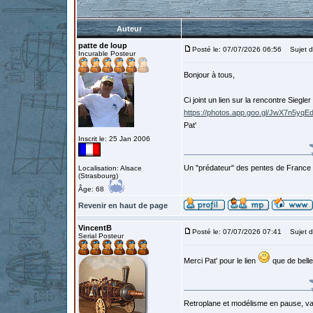
Auteur
patte de loup
Posté le: 07/07/2026 06:56
Sujet du
Incurable Posteur
Bonjour à tous,
Ci joint un lien sur la rencontre Siegl
https://photos.app.goo.gl/JwX7n5yq
Pat'
Inscrit le: 25 Jan 2006
Un "prédateur" des pentes de France
Localisation: Alsace
(Strasbourg)
Âge: 68
Revenir en haut de page
VincentB
Posté le: 07/07/2026 07:41
Sujet d
Serial Posteur
Merci Pat' pour le lien
que de belle
Retroplane et modélisme en pause, van