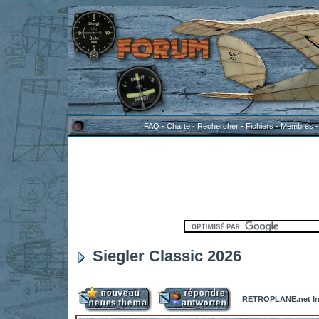
FAQ
-
Charte
-
Rechercher
-
Fichiers
-
Membres
Siegler Classic 2026
RETROPLANE.net In