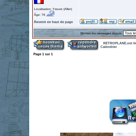
Localisation: Yzeure (Allier)
Âge: 76
Revenir en haut de page
Montrer les messages depuis:
RETROPLANE.net In
Calendrier
Page
1
sur
1