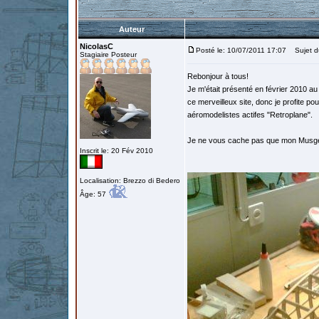
Auteur
NicolasC
Posté le: 10/07/2011 17:07
Sujet du
Stagiaire Posteur
Rebonjour à tous!
Je m'était présenté en février 2010 au
ce merveilleux site, donc je profite po
aéromodelistes actifes "Retroplane".
Je ne vous cache pas que mon Musger
Inscrit le: 20 Fév 2010
Localisation: Brezzo di Bedero
Âge: 57