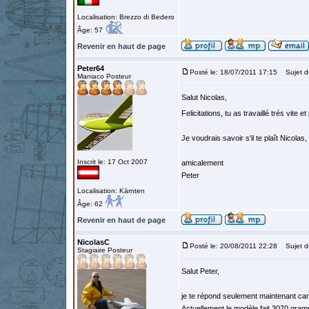
Localisation: Brezzo di Bedero
Âge: 57
Revenir en haut de page
Peter64
Posté le: 18/07/2011 17:15
Sujet d
Maniaco Posteur
Salut Nicolas,
Felicitations, tu as travaillé trés vite e
Je voudrais savoir s'il te plaît Nicolas
Inscrit le: 17 Oct 2007
amicalement
Peter
Localisation: Kärnten
Âge: 62
Revenir en haut de page
NicolasC
Posté le: 20/08/2011 22:28
Sujet d
Stagiaire Posteur
Salut Peter,
je te répond seulement maintenant car j'
Actuellement le modèle fait 3070 gram