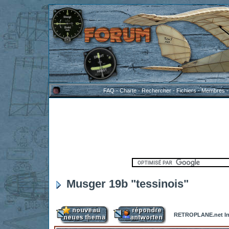
FAQ
-
Charte
-
Rechercher
-
Fichiers
-
Membres
Musger 19b "tessinois"
RETROPLANE.net In