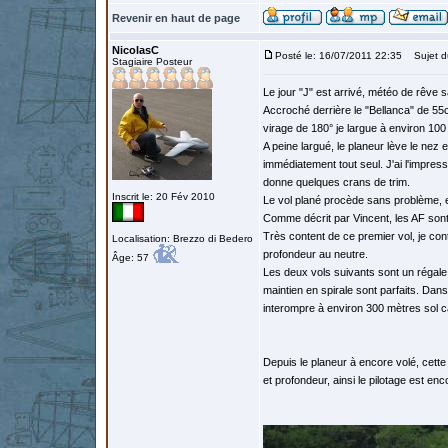
Revenir en haut de page
NicolasC
Posté le: 16/07/2011 22:35
Sujet d
Stagiaire Posteur
Le jour "J" est arrivé, météo de rêve 
Accroché derrière le "Bellanca" de 55c
virage de 180° je largue à environ 100
A peine largué, le planeur lève le nez e
immédiatement tout seul. J'ai l'impres
donne quelques crans de trim.
Inscrit le: 20 Fév 2010
Le vol plané procède sans problème, et 
Comme décrit par Vincent, les AF sont
Très content de ce premier vol, je con
Localisation: Brezzo di Bedero
profondeur au neutre.
Âge: 57
Les deux vols suivants sont un régale
maintien en spirale sont parfaits. Dan
interompre à environ 300 mètres sol ca
Depuis le planeur à encore volé, cett
et profondeur, ainsi le pilotage est enc