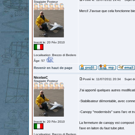
Stagiaire Posteur
Merci! J'avoue que cela fonctionne bien
Inscrit le: 20 Fév 2010
Localisation: Brezzo di Bedero
Âge: 57
Revenir en haut de page
NicolasC
Posté le: 11/07/2011 20:34
Sujet d
Stagiaire Posteur
J'ai apporté quelques autres modificat
-Stabilisateur démontable, avec conne
-Canopy "modernisés" sans l'arc et tr
Inscrit le: 20 Fév 2010
La fermeture de canopy est composé d'
l'axe en laiton du faut tube pitot.
Localisation: Brezzo di Bedero