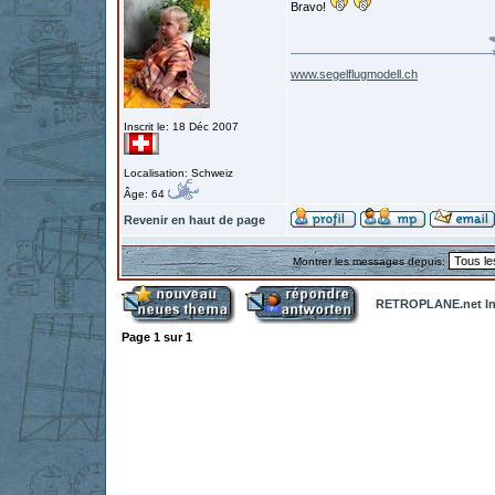
Bravo!
www.segelflugmodell.ch
Inscrit le: 18 Déc 2007
Localisation: Schweiz
Âge: 64
Revenir en haut de page
Montrer les messages depuis:
RETROPLANE.net In
Page
1
sur
1