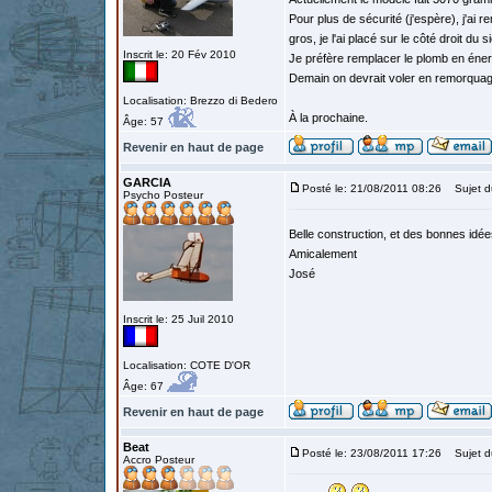
Pour plus de sécurité (j'espère), j'ai 
gros, je l'ai placé sur le côté droit du 
Inscrit le: 20 Fév 2010
Je préfère remplacer le plomb en éner
Demain on devrait voler en remorquage
Localisation: Brezzo di Bedero
À la prochaine.
Âge: 57
Revenir en haut de page
GARCIA
Posté le: 21/08/2011 08:26
Sujet d
Psycho Posteur
Belle construction, et des bonnes idées
Amicalement
José
Inscrit le: 25 Juil 2010
Localisation: COTE D'OR
Âge: 67
Revenir en haut de page
Beat
Posté le: 23/08/2011 17:26
Sujet d
Accro Posteur