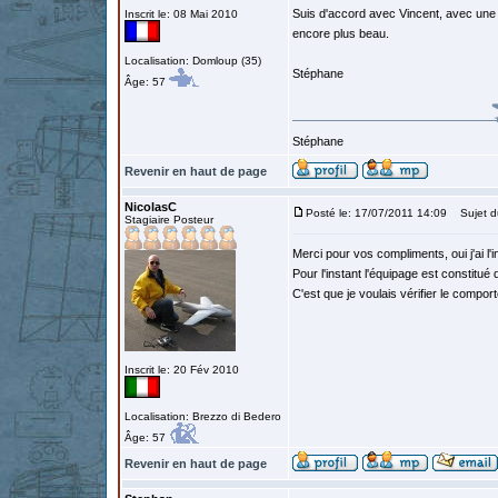
Suis d'accord avec Vincent, avec une p
Inscrit le: 08 Mai 2010
encore plus beau.
Localisation: Domloup (35)
Stéphane
Âge: 57
Stéphane
Revenir en haut de page
NicolasC
Posté le: 17/07/2011 14:09
Sujet d
Stagiaire Posteur
Merci pour vos compliments, oui j'ai l'i
Pour l'instant l'équipage est constitué 
C'est que je voulais vérifier le compor
Inscrit le: 20 Fév 2010
Localisation: Brezzo di Bedero
Âge: 57
Revenir en haut de page