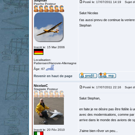
Stephan
Posté le: 17/07/2011 14:19
Sujet d
Psycho Posteur
Salut Nicolas
t'as aussi prevu de continue la verier
Stephan
Inscrit le: 15 Mar 2006
Localisation:
Pattensen/Hanovre-Allemagne
Âge: 67
Revenir en haut de page
NicolasC
Posté le: 17/07/2011 22:16
Sujet d
Stagiaire Posteur
Salut Stephan,
en faite je ne désire pas être fidèle à
avec des modernisations, comme par e
arrive dans le monde des avions de sp
Inscrit le: 20 Fév 2010
J'aime bien rêver un peu...