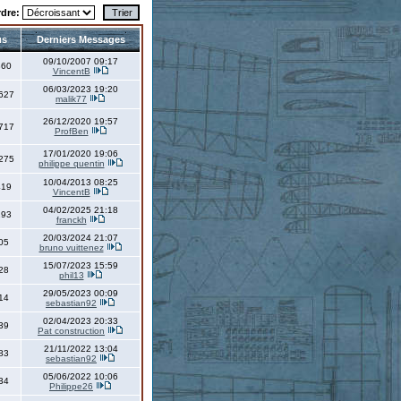
dre:
us
Derniers Messages
09/10/2007 09:17
360
VincentB
06/03/2023 19:20
627
malik77
26/12/2020 19:57
717
ProfBen
17/01/2020 19:06
275
philippe quentin
10/04/2013 08:25
419
VincentB
04/02/2025 21:18
293
franckh
20/03/2024 21:07
05
bruno vuittenez
15/07/2023 15:59
28
phil13
29/05/2023 00:09
14
sebastian92
02/04/2023 20:33
39
Pat construction
21/11/2022 13:04
83
sebastian92
05/06/2022 10:06
34
Philippe26