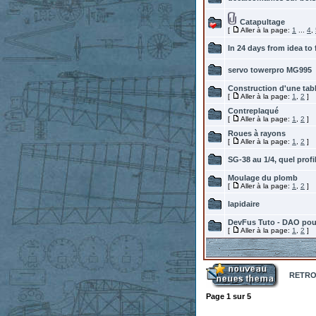
Catapultage
[
Aller à la page:
1
...
4
,
In 24 days from idea to 
servo towerpro MG995
Construction d'une ta
[
Aller à la page:
1
,
2
]
Contreplaqué
[
Aller à la page:
1
,
2
]
Roues à rayons
[
Aller à la page:
1
,
2
]
SG-38 au 1/4, quel profi
Moulage du plomb
[
Aller à la page:
1
,
2
]
lapidaire
DevFus Tuto - DAO pou
[
Aller à la page:
1
,
2
]
RETROP
Page
1
sur
5