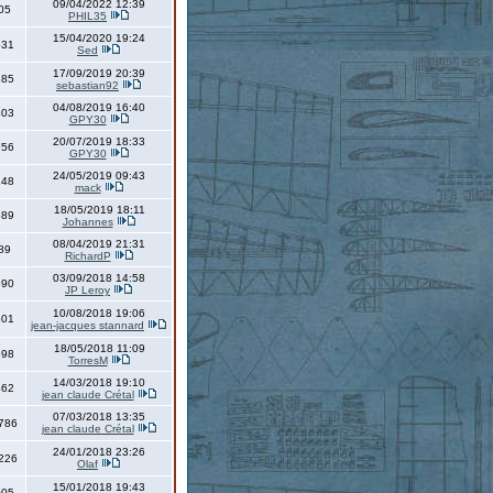
09/04/2022 12:39
05
PHIL35
15/04/2020 19:24
531
Sed
17/09/2019 20:39
185
sebastian92
04/08/2019 16:40
403
GPY30
20/07/2019 18:33
956
GPY30
24/05/2019 09:43
148
mack
18/05/2019 18:11
389
Johannes
08/04/2019 21:31
89
RichardP
03/09/2018 14:58
690
JP Leroy
10/08/2018 19:06
501
jean-jacques stannard
18/05/2018 11:09
598
TorresM
14/03/2018 19:10
462
jean claude Crétal
07/03/2018 13:35
786
jean claude Crétal
24/01/2018 23:26
226
Olaf
15/01/2018 19:43
005