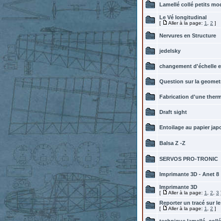
Lamellé collé petits mo
Le Vé longitudinal
[
Aller à la page:
1
,
2
]
Nervures en Structure
jedelsky
changement d'échelle 
Question sur la geometr
Fabrication d'une ther
Draft sight
Entoilage au papier jap
Balsa Z -Z
SERVOS PRO-TRONIC
Imprimante 3D - Anet 8
Imprimante 3D
[
Aller à la page:
1
,
2
,
3
Reporter un tracé sur le
[
Aller à la page:
1
,
2
]