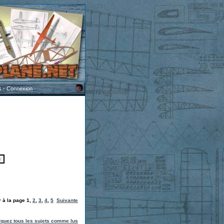
s
-
Connexion
r à la page
1
,
2
,
3
,
4
,
5
Suivante
quez tous les sujets comme lus