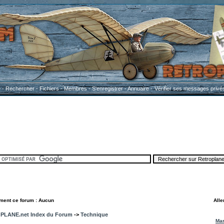
e
-
Rechercher
-
Fichiers
-
Membres
-
S'enregistrer
-
Annuaire
-
Vérifier ses messages privé
ement ce forum : Aucun
Alle
LANE.net Index du Forum
->
Technique
Mar