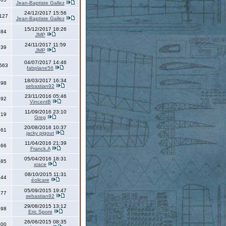
Jean-Baptiste Gallez
24/12/2017 15:56
127
Jean-Baptiste Gallez
15/12/2017 18:26
484
JMP
24/11/2017 11:59
539
JMP
04/07/2017 14:46
563
fabplane56
18/03/2017 16:34
198
sebastian92
23/11/2016 05:46
992
VincentB
11/09/2016 23:10
719
Greg
20/08/2016 10:37
561
jacky pigout
11/04/2016 21:39
566
Franck.A
05/04/2016 18:31
885
xrace
08/10/2015 11:31
844
éolicare
05/09/2015 19:47
577
sebastian92
29/08/2015 13:12
998
Eric Spore
26/06/2015 08:35
000