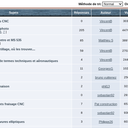
Méthode de tri:
Or
Sujets
Réponses
Auteur
V
es CNC
0
VincentB
30
 photo
VincentB
205
447
6
,
7
]
Retro et MS 535
Matthieu S
85
389
]
illage, où les trouver....
VincentB
59
270
4
VincentB
24
de termes techniques et aéronautiques
11
GeorgesG
10
2
bruno vuittenez
25
maison
2
phil13
32
0
sebastian92
29
ts fraisage CNC
7
Pat construction
65
8
sebastian92
93
vures elliptiques
3
Philippe26
60