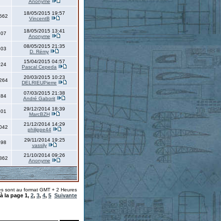
Anonyme
18/05/2015 19:57
562
VincentB
18/05/2015 13:41
207
Anonyme
08/05/2015 21:35
303
D. Rémy
15/04/2015 04:57
024
Pascal Cepeda
20/03/2015 10:23
264
DELRIEUPierre
07/03/2015 21:38
184
André Gaborit
29/12/2014 18:39
101
MarcBZH
21/12/2014 14:29
042
philippe44
29/11/2014 19:25
498
vassily
21/10/2014 09:26
862
Anonyme
es sont au format GMT + 2 Heures
 à la page
1
,
2
,
3
,
4
,
5
Suivante