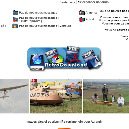
Sauter vers:
Vous
ne pouvez pas
p
Pas de nouveaux messages
Annonce
Vous
ne pouvez pas
Pas de nouveaux messages [
Post-it
Vous
ne pouvez pas
é
+100=Populaire ]
Vous
ne pouvez pa
llé ]
Pas de nouveaux messages [ Verrouillé ]
Vous
ne pouvez 
Vous
V
Images aléatoires album Retroplane, clic pour Agrandir