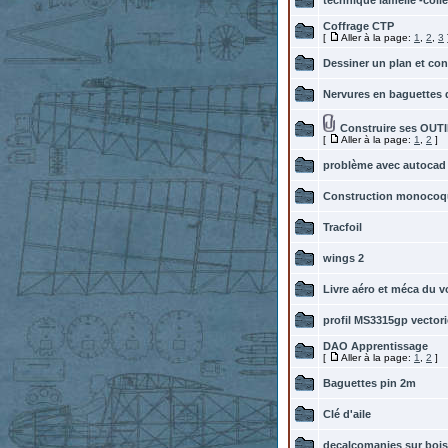
technique lamellé -collé
Coffrage CTP
[
Aller à la page:
1
,
2
,
3
Dessiner un plan et con
Nervures en baguettes 
Construire ses OU
[
Aller à la page:
1
,
2
]
problème avec autocad
Construction monocoqu
Tracfoil
wings 2
Livre aéro et méca du vo
profil MS3315gp vectori
DAO Apprentissage
[
Aller à la page:
1
,
2
]
Baguettes pin 2m
Clé d'aile
decalcomanies sur bois