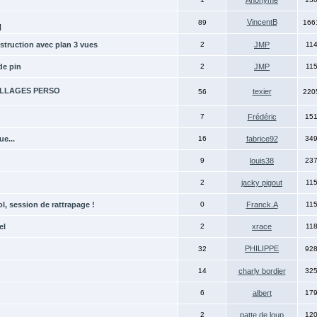
Anonyme
VincentB
89
166
]
struction avec plan 3 vues
2
JMP
11
de pin
2
JMP
11
TILLAGES PERSO
texier
56
220
7
Frédéric
15
e...
16
fabrice92
34
9
louis38
23
2
jacky pigout
11
l, session de rattrapage !
0
Franck.A
11
el
2
xrace
11
PHILIPPE
32
92
14
charly bordier
32
6
albert
17
2
patte de loup
12