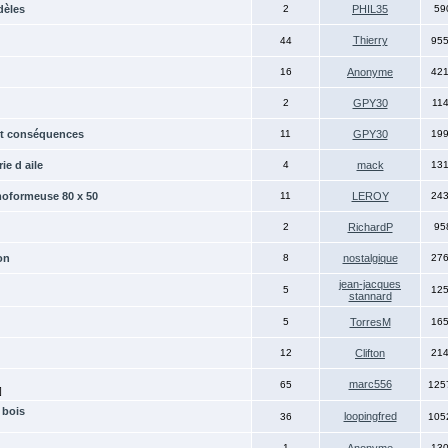
dèles
2
PHIL35
59
Thierry
44
95
16
Anonyme
42
2
GPY30
11
et conséquences
11
GPY30
19
ie d aile
4
mack
13
moformeuse 80 x 50
11
LEROY
24
2
RichardP
95
on
8
nostalgique
27
jean-jacques
5
12
stannard
5
TorresM
16
12
Clifton
21
marc556
65
125
]
 bois
loopingfred
36
105
1
13