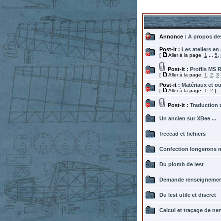
Annonce :
A propos d
Post-it :
Les ateliers en
[
Aller à la page:
1
...
5
,
Post-it :
Profils MS 
[
Aller à la page:
1
,
2
,
3
Post-it :
Matériaux et out
[
Aller à la page:
1
,
2
]
Post-it :
Traduction 
Un ancien sur XBee ...
freecad et fichiers
Confection longerons 
Du plomb de lest
Demande renseignemen
Du lest utile et discret
Calcul et traçage de ner