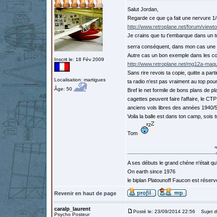
Salut Jordan,
Regarde ce que ça fait une nervure 1/
http://www.retroplane.net/forum/view
Je crains que tu t'embarque dans un t
serra conséquent, dans mon cas une n
Autre cas un bon exemple dans les con
Inscrit le: 18 Fév 2009
http://www.retroplane.net/mg12a-maq
Sans rire revois ta copie, quitte a par
Localisation: martigues
ta radio n'est pas vraiment au top pou
Âge: 50
Bref le net formile de bons plans de 
cagettes peuvent faire l'affaire, le C
anciens vols libres des années 1940/5
Voila la balle est dans ton camp, sois t
Tom
A ses débuts le grand chéne n'était qu
On earth since 1976
le biplan Platounoff Faucon est réser
Revenir en haut de page
caralp_laurent
Posté le: 23/09/2014 22:56
Sujet d
Psycho Posteur