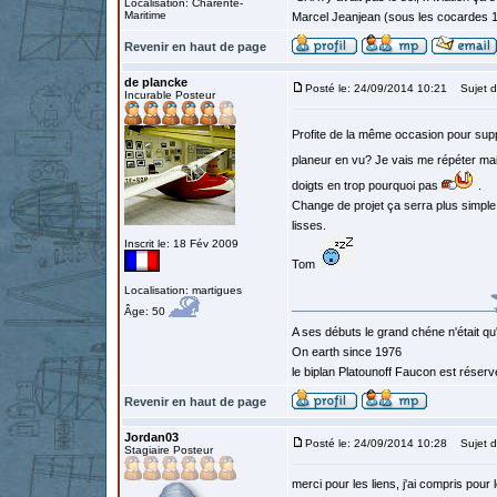
Localisation: Charente-
Maritime
Marcel Jeanjean (sous les cocardes 
Revenir en haut de page
de plancke
Posté le: 24/09/2014 10:21
Sujet d
Incurable Posteur
Profite de la même occasion pour su
planeur en vu? Je vais me répéter mai
doigts en trop pourquoi pas
.
Change de projet ça serra plus simple,
lisses.
Inscrit le: 18 Fév 2009
Tom
Localisation: martigues
Âge: 50
A ses débuts le grand chéne n'était qu
On earth since 1976
le biplan Platounoff Faucon est réser
Revenir en haut de page
Jordan03
Posté le: 24/09/2014 10:28
Sujet d
Stagiaire Posteur
merci pour les liens, j'ai compris pour