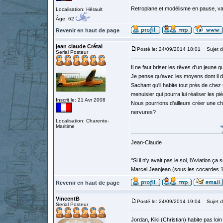
Retroplane et modélisme en pause, van
Localisation: Hérault
Âge: 62
Revenir en haut de page
jean claude Crétal
Posté le: 24/09/2014 18:01
Sujet d
Serial Posteur
Il ne faut briser les rêves d'un jeune 
Je pense qu'avec les moyens dont il di
Sachant qu'il habite tout près de chez C
menuisier qui pourra lui réaliser les pi
Inscrit le: 21 Avr 2008
Nous pourrions d'ailleurs créer une cha
nervures?
Localisation: Charente-
Maritime
Jean-Claude
"Si il n'y avait pas le sol, l'Aviation ça
Marcel Jeanjean (sous les cocardes 
Revenir en haut de page
VincentB
Posté le: 24/09/2014 19:04
Sujet d
Serial Posteur
Jordan, Kiki (Christian) habite pas loi