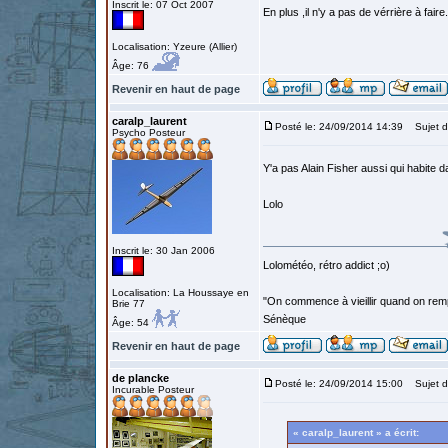
Inscrit le: 07 Oct 2007
En plus ,il n'y a pas de vérrière à faire..
Localisation: Yzeure (Allier)
Âge: 76
Revenir en haut de page
caralp_laurent
Posté le: 24/09/2014 14:39
Sujet d
Psycho Posteur
Y'a pas Alain Fisher aussi qui habite d
Lolo
Inscrit le: 30 Jan 2006
Lolométéo, rétro addict ;o)
Localisation: La Houssaye en
"On commence à vieillir quand on rem
Brie 77
Sénèque
Âge: 54
Revenir en haut de page
de plancke
Posté le: 24/09/2014 15:00
Sujet d
Incurable Posteur
« caralp_laurent » a écrit: