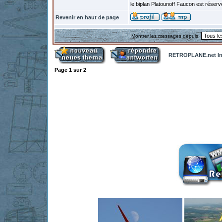
le biplan Platounoff Faucon est réser
Revenir en haut de page
Montrer les messages depuis:
RETROPLANE.net In
Page
1
sur
2