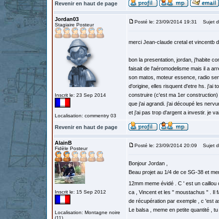
Revenir en haut de page
Jordan03
Posté le: 23/09/2014 19:31
Sujet d
Stagiaire Posteur
merci Jean-claude cretal et vincentb 
bon la presentation, jordan, j'habite
faisait de l'aéromodelisme mais il a arr
son matos, moteur essence, radio servo.
d'origine, elles risquent d'etre hs. j'ai
construire (c'est ma 1er construction) j
Inscrit le: 23 Sep 2014
que j'ai agrandi. j'ai découpé les nerv
et j'ai pas trop d'argent a investir. je 
Localisation: commentry 03
Revenir en haut de page
AlainB
Posté le: 23/09/2014 20:09
Sujet d
Fidèle Posteur
Bonjour Jordan ,
Beau projet au 1/4 de ce SG-38 et merc
12mm meme évidé . C ' est un caillou 
Inscrit le: 15 Sep 2012
ca , Vincent et les " moustachus " . Il
de récupération par exemple , c 'est a
Le balsa , meme en petite quantité , tu 
Localisation: Montagne noire
(11)