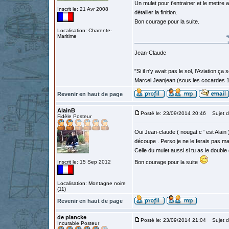
Un mulet pour t'entrainer et le mettre 
Inscrit le: 21 Avr 2008
détailler la finition.
Bon courage pour la suite.
Localisation: Charente-
Maritime
Jean-Claude
"Si il n'y avait pas le sol, l'Aviation ça
Marcel Jeanjean (sous les cocardes 
Revenir en haut de page
AlainB
Posté le: 23/09/2014 20:46
Sujet d
Fidèle Posteur
Oui Jean-claude ( nougat c ' est Alain )
découpe . Perso je ne le ferais pas mai
Celle du mulet aussi si tu as le double
Inscrit le: 15 Sep 2012
Bon courage pour la suite
Localisation: Montagne noire
(11)
Revenir en haut de page
de plancke
Posté le: 23/09/2014 21:04
Sujet d
Incurable Posteur