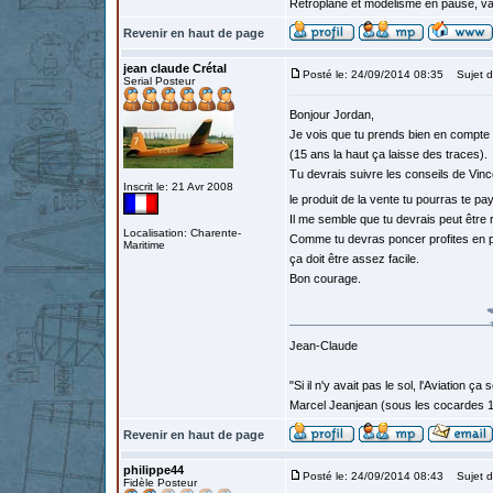
Retroplane et modélisme en pause, van
Revenir en haut de page
jean claude Crétal
Posté le: 24/09/2014 08:35
Sujet d
Serial Posteur
Bonjour Jordan,
Je vois que tu prends bien en compte 
(15 ans la haut ça laisse des traces).
Tu devrais suivre les conseils de Vinc
Inscrit le: 21 Avr 2008
le produit de la vente tu pourras te p
Il me semble que tu devrais peut être r
Localisation: Charente-
Comme tu devras poncer profites en p
Maritime
ça doit être assez facile.
Bon courage.
Jean-Claude
"Si il n'y avait pas le sol, l'Aviation ça
Marcel Jeanjean (sous les cocardes 
Revenir en haut de page
philippe44
Posté le: 24/09/2014 08:43
Sujet d
Fidèle Posteur