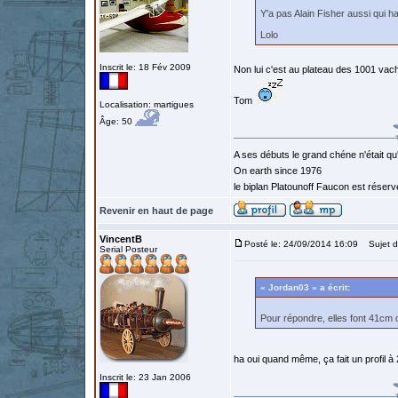
Y'a pas Alain Fisher aussi qui h
Lolo
Inscrit le: 18 Fév 2009
Non lui c'est au plateau des 1001 vach
Tom
Localisation: martigues
Âge: 50
A ses débuts le grand chéne n'était qu
On earth since 1976
le biplan Platounoff Faucon est réser
Revenir en haut de page
VincentB
Posté le: 24/09/2014 16:09
Sujet d
Serial Posteur
« Jordan03 » a écrit:
Pour répondre, elles font 41cm 
ha oui quand même, ça fait un profil 
Inscrit le: 23 Jan 2006