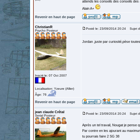
attends les conseils des conseils des anc
Alain A+
Revenir en haut de page
ChristianR
Posté le: 23/09/2014 20:24
Sujet d
Psycho Posteur
Jordan ,juste par curiosité,pèse tout
Inscrit le: 07 Oct 2007
Localisation: Yzeure (Allier)
Âge: 76
Revenir en haut de page
jean claude Crétal
Posté le: 23/09/2014 20:24
Sujet d
Serial Posteur
Après un tel travail, Nougat je pense 
Par contre en les ajourant au maximum 
tu pourrais faire 2 SG 38