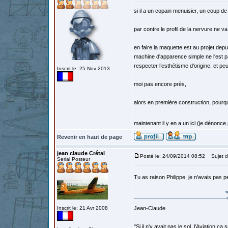
si il a un copain menuisier, un coup de
par contre le profil de la nervure ne va 
en faire la maquette est au projet dep
machine d'apparence simple ne l'est p
respecter l’esthétisme d'origine, et peu
Inscrit le: 25 Nov 2013
moi pas encore près,
alors en première construction, pour
maintenant il y en a un ici (je dénonce 
Revenir en haut de page
jean claude Crétal
Posté le: 24/09/2014 08:52
Sujet d
Serial Posteur
Tu as raison Philippe, je n'avais pas 
Inscrit le: 21 Avr 2008
Jean-Claude
"Si il n'y avait pas le sol, l'Aviation ça