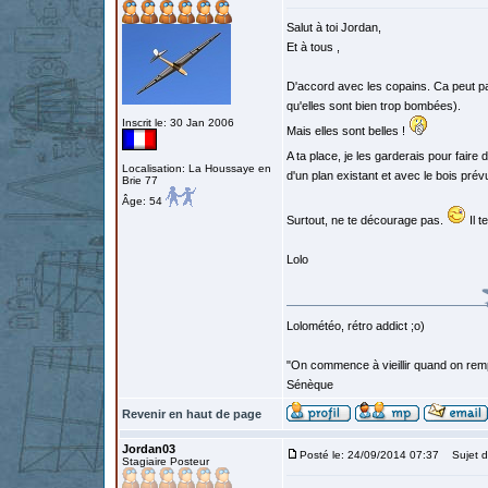
Salut à toi Jordan,
Et à tous ,
D'accord avec les copains. Ca peut pas 
qu'elles sont bien trop bombées).
Inscrit le: 30 Jan 2006
Mais elles sont belles !
A ta place, je les garderais pour faire
Localisation: La Houssaye en
d'un plan existant et avec le bois prévu
Brie 77
Âge: 54
Surtout, ne te décourage pas.
Il t
Lolo
Lolométéo, rétro addict ;o)
"On commence à vieillir quand on rem
Sénèque
Revenir en haut de page
Jordan03
Posté le: 24/09/2014 07:37
Sujet d
Stagiaire Posteur