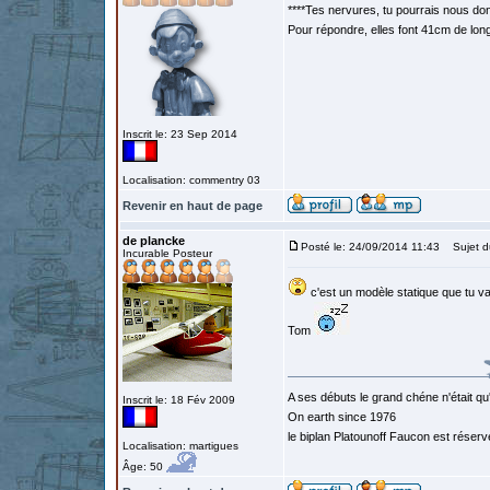
****Tes nervures, tu pourrais nous don
Pour répondre, elles font 41cm de lon
Inscrit le: 23 Sep 2014
Localisation: commentry 03
Revenir en haut de page
de plancke
Posté le: 24/09/2014 11:43
Sujet d
Incurable Posteur
c'est un modèle statique que tu va f
Tom
A ses débuts le grand chéne n'était qu
Inscrit le: 18 Fév 2009
On earth since 1976
le biplan Platounoff Faucon est réser
Localisation: martigues
Âge: 50