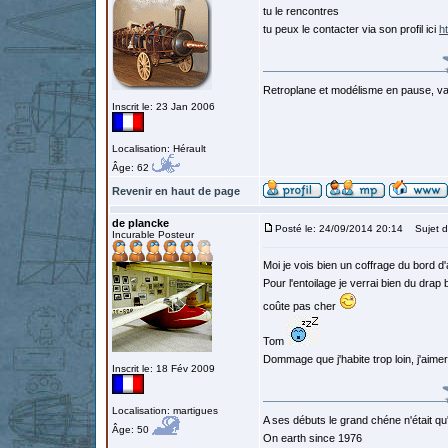
tu le rencontres
tu peux le contacter via son profil ici
h
Retroplane et modélisme en pause, van
Inscrit le: 23 Jan 2006
Localisation: Hérault
Âge: 62
Revenir en haut de page
de plancke
Posté le: 24/09/2014 20:14
Sujet d
Incurable Posteur
Moi je vois bien un coffrage du bord d
Pour l'entoilage je verrai bien du drap b
coûte pas cher
Tom
Dommage que j'habite trop loin, j'aimera
Inscrit le: 18 Fév 2009
Localisation: martigues
A ses débuts le grand chéne n'était qu
Âge: 50
On earth since 1976