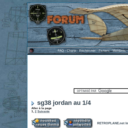
FAQ
-
Charte
-
Rechercher
-
Fichiers
-
Membres
sg38 jordan au 1/4
Aller à la page
1
,
2
Suivante
RETROPLANE.net In