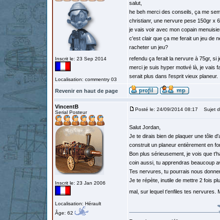
salut,
he beh merci des conseils, ça me sem
christianr, une nervure pese 150gr x 
je vais voir avec mon copain menuisier
c'est clair que ça me ferait un jeu de 
racheter un jeu?
refendu ça ferait la nervure à 75gr, si
Inscrit le: 23 Sep 2014
merci je suis hyper motivé là, je vais 
serait plus dans l'esprit vieux planeur.
Localisation: commentry 03
Revenir en haut de page
VincentB
Posté le: 24/09/2014 08:17
Sujet d
Serial Posteur
Salut Jordan,
Je te dirais bien de plaquer une tôle
construit un planeur entièrement en fon
Bon plus sérieusement, je vois que t'h
coin aussi, tu apprendras beaucoup av
Tes nervures, tu pourrais nous donner
Je te répète, inutile de mettre 2 fois 
Inscrit le: 23 Jan 2006
mal, sur lequel t'enfiles tes nervures
Localisation: Hérault
Âge: 62