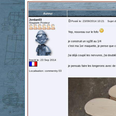
Auteur
Jordan03
Posté le: 23/09/2014 10:21
Sujet du
Stagiaire Posteur
Yep, nouveau sur le fofo
je construit un sg38 au 1/4
c'est ma 1er maquette, je pense que c
j'ai déjà coupé les nervures, j'ai doub
Inscrit le: 23 Sep 2014
je pensais faire les longerons avec d
Localisation: commentry 03