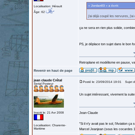
« Jordan03 » a écrit:
Localisation: Hérault
Âge: 62
j'ai déjà coupé les nervures, j'
ça ne sera en rien plus solide, combi
PS, je déplace ton sujet dans le bon f
Retroplane et modélisme en pause, van
Revenir en haut de page
jean claude Crétal
Posté le: 23/09/2014 19:01
Sujet d
Serial Posteur
Un sujet intéressant, vivement la suit
Inscrit le: 21 Avr 2008
Jean-Claude
"Si il n'y avait pas le sol, l'Aviation ça
Localisation: Charente-
Maritime
Marcel Jeanjean (sous les cocardes 