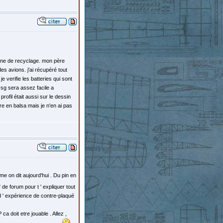
sine de recyclage. mon père
des avions. j'ai récupéré tout
 verifie les batteries qui sont
e sg sera assez facile a
profil était aussi sur le dessin
re en balsa mais je n'en ai pas
me on dit aujourd'hui . Du pin en
" de forum pour t ' expliquer tout
 d ' expérience de contre-plaqué
ca doit etre jouable . Allez ,