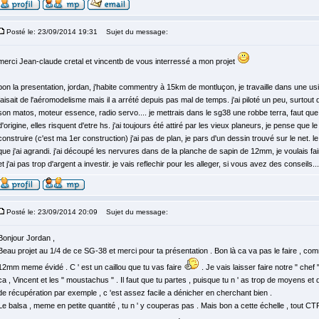
Posté le: 23/09/2014 19:31
Sujet du message:
merci Jean-claude cretal et vincentb de vous interressé a mon projet
bon la presentation, jordan, j'habite commentry à 15km de montluçon, je travaille dans une u
faisait de l'aéromodelisme mais il a arrété depuis pas mal de temps. j'ai piloté un peu, surtout 
son matos, moteur essence, radio servo.... je mettrais dans le sg38 une robbe terra, faut que je
d'origine, elles risquent d'etre hs. j'ai toujours été attiré par les vieux planeurs, je pense que l
construire (c'est ma 1er construction) j'ai pas de plan, je pars d'un dessin trouvé sur le net. le 
que j'ai agrandi. j'ai découpé les nervures dans de la planche de sapin de 12mm, je voulais fai
et j'ai pas trop d'argent a investir. je vais reflechir pour les alleger, si vous avez des conseils...
Posté le: 23/09/2014 20:09
Sujet du message:
Bonjour Jordan ,
Beau projet au 1/4 de ce SG-38 et merci pour ta présentation . Bon là ca va pas le faire , com
12mm meme évidé . C ' est un caillou que tu vas faire
. Je vais laisser faire notre " chef 
ca , Vincent et les " moustachus " . Il faut que tu partes , puisque tu n ' as trop de moyens et
de récupération par exemple , c 'est assez facile a dénicher en cherchant bien .
Le balsa , meme en petite quantité , tu n ' y couperas pas . Mais bon a cette échelle , tout CTP 