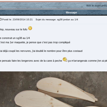
Voir le sujet pré
Message
Posté le: 23/09/2014 10:21
Sujet du message: sg38 jordan au 1/4
Yep, nouveau sur le fofo
je construit un sg38 au 1/4
c'est ma 1er maquette, je pense que c'est pas trop compliqué
j'ai déjà coupé les nervures, j'ai doublé le nombre pour être plus costaud
je pensais faire les longerons avec de la cane à peche
ça m'arrangerais comme j'en ai ple