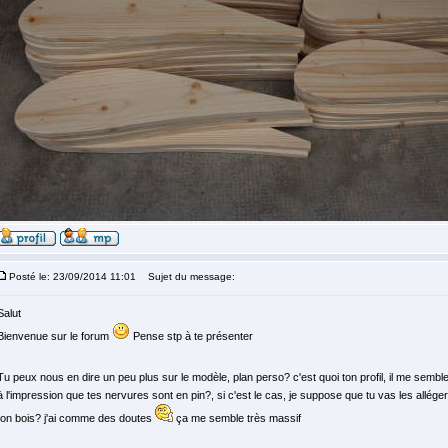
Posté le: 23/09/2014 11:01
Sujet du message:
Salut
Bienvenue sur le forum
Pense stp à te présenter
Tu peux nous en dire un peu plus sur le modèle, plan perso? c'est quoi ton profil, il me sem
à l'impression que tes nervures sont en pin?, si c'est le cas, je suppose que tu vas les allége
ton bois? j'ai comme des doutes
ça me semble très massif