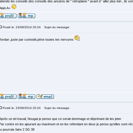
attends les conseils des conseils des anciens de " rétroplane " avant d ' aller plus loin , ils vont 
Alain A+
Posté le: 23/09/2014 20:24
Sujet du message:
Jordan ,juste par curiosité,pèse toutes tes nervures
Posté le: 23/09/2014 20:24
Sujet du message:
Après un tel travail, Nougat je pense que ce serait dommage et déprimant de les jeter.
Par contre en les ajourant au maximum et en les refendant en deux je pense qu'elles sont récu
tu pourrais faire 2 SG 38