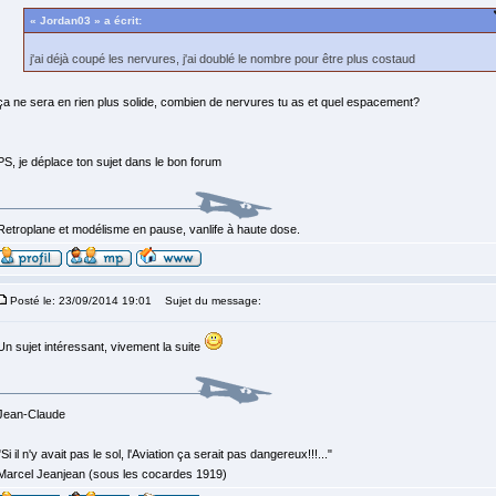
« Jordan03 » a écrit:
j'ai déjà coupé les nervures, j'ai doublé le nombre pour être plus costaud
ça ne sera en rien plus solide, combien de nervures tu as et quel espacement?
PS, je déplace ton sujet dans le bon forum
Retroplane et modélisme en pause, vanlife à haute dose.
Posté le: 23/09/2014 19:01
Sujet du message:
Un sujet intéressant, vivement la suite
Jean-Claude
"Si il n'y avait pas le sol, l'Aviation ça serait pas dangereux!!!..."
Marcel Jeanjean (sous les cocardes 1919)