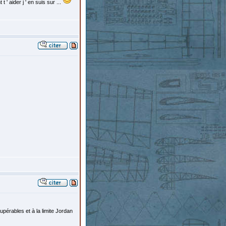
t ' aider j ' en suis sur ...
pérables et à la limite Jordan