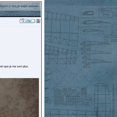
cédent
::
Voir le sujet suivant
in que je me sert plus.