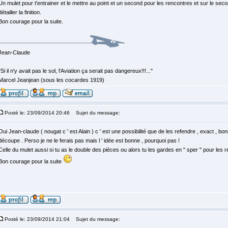
Un mulet pour t'entrainer et le mettre au point et un second pour les rencontres et sur le second
détailler la finition.
Bon courage pour la suite.
Jean-Claude
"Si il n'y avait pas le sol, l'Aviation ça serait pas dangereux!!!..."
Marcel Jeanjean (sous les cocardes 1919)
Posté le: 23/09/2014 20:46
Sujet du message:
Oui Jean-claude ( nougat c ' est Alain ) c ' est une possibilité que de les refendre , exact , bo
découpe . Perso je ne le ferais pas mais l ' idée est bonne , pourquoi pas !
Celle du mulet aussi si tu as le double des pièces ou alors tu les gardes en " sper " pour les r
Bon courage pour la suite
Posté le: 23/09/2014 21:04
Sujet du message: