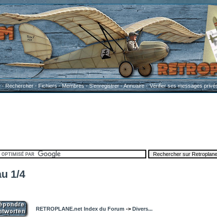
e
-
Rechercher
-
Fichiers
-
Membres
-
S'enregistrer
-
Annuaire
-
Vérifier ses messages privé
u 1/4
RETROPLANE.net Index du Forum
->
Divers...