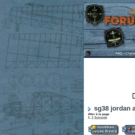
FAQ
-
Chart
sg38 jordan a
Aller à la page
1
,
2
Suivante