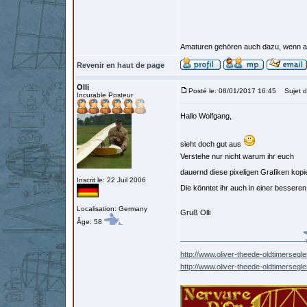
Amaturen gehören auch dazu, wenn auch
Revenir en haut de page
Olli
Posté le: 08/01/2017 16:45
Sujet d
Incurable Posteur
Hallo Wolfgang,
sieht doch gut aus
Verstehe nur nicht warum ihr euch
dauernd diese pixeligen Grafiken kopi
Inscrit le: 22 Juil 2006
Die könntet ihr auch in einer besse
Localisation: Germany
Gruß Olli
Âge: 58
http://www.oliver-theede-oldtimersegle
http://www.oliver-theede-oldtimersegl