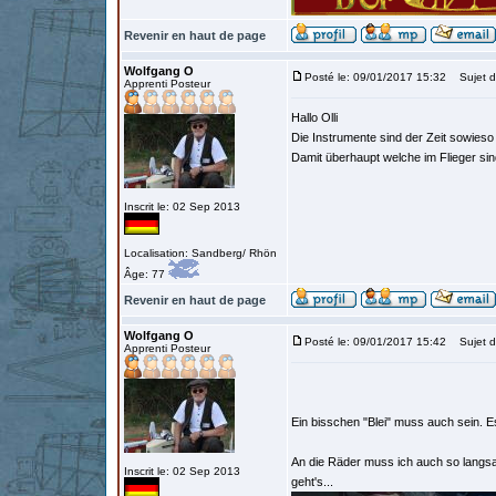
Revenir en haut de page
Wolfgang O
Posté le: 09/01/2017 15:32
Sujet d
Apprenti Posteur
Hallo Olli
Die Instrumente sind der Zeit sowieso
Damit überhaupt welche im Flieger sin
Inscrit le: 02 Sep 2013
Localisation: Sandberg/ Rhön
Âge: 77
Revenir en haut de page
Wolfgang O
Posté le: 09/01/2017 15:42
Sujet d
Apprenti Posteur
Ein bisschen "Blei" muss auch sein. 
An die Räder muss ich auch so langs
Inscrit le: 02 Sep 2013
geht's...