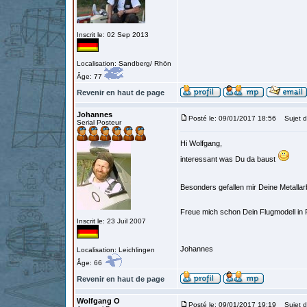
Inscrit le: 02 Sep 2013
Localisation: Sandberg/ Rhön
Âge: 77
Revenir en haut de page
Johannes
Posté le: 09/01/2017 18:56
Sujet d
Serial Posteur
Hi Wolfgang,
interessant was Du da baust
Besonders gefallen mir Deine Metallar
Freue mich schon Dein Flugmodell in 
Inscrit le: 23 Juil 2007
Johannes
Localisation: Leichlingen
Âge: 66
Revenir en haut de page
Wolfgang O
Posté le: 09/01/2017 19:19
Sujet d