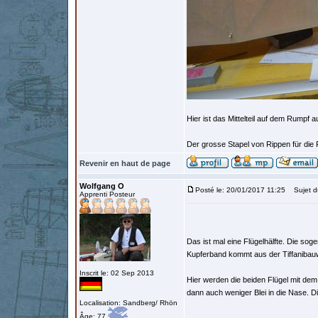
Hier ist das Mittelteil auf dem Rumpf
Der grosse Stapel von Rippen für die 
Revenir en haut de page
Wolfgang O
Posté le: 20/01/2017 11:25
Sujet d
Apprenti Posteur
Das ist mal eine Flügelhälfte. Die soge
Kupferband kommt aus der Tiffanibauw
Inscrit le: 02 Sep 2013
Hier werden die beiden Flügel mit dem
dann auch weniger Blei in die Nase.
Localisation: Sandberg/ Rhön
Âge: 77