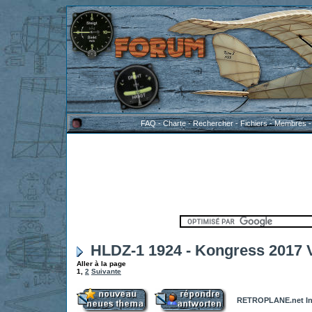
FAQ
-
Charte
-
Rechercher
-
Fichiers
-
Membres
HLDZ-1 1924 - Kongress 2017 V
Aller à la page
1
,
2
Suivante
RETROPLANE.net In