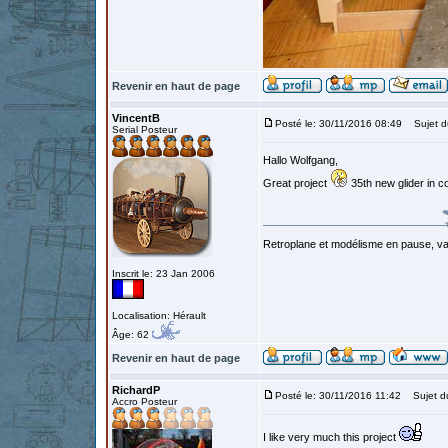
Revenir en haut de page
VincentB
Posté le: 30/11/2016 08:49
Sujet d
Serial Posteur
Hallo Wolfgang,
Great project
35th new glider in co
Retroplane et modélisme en pause, van
Inscrit le: 23 Jan 2006
Localisation: Hérault
Âge: 62
Revenir en haut de page
RichardP
Posté le: 30/11/2016 11:42
Sujet d
Accro Posteur
I like very much this project