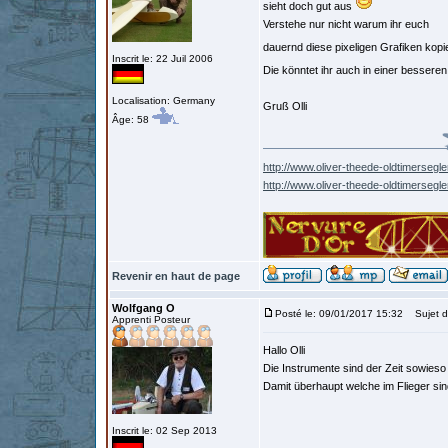
sieht doch gut aus
Verstehe nur nicht warum ihr euch
dauernd diese pixeligen Grafiken kopi
Inscrit le: 22 Juil 2006
Die könntet ihr auch in einer besse
Localisation: Germany
Gruß Olli
Âge: 58
http://www.oliver-theede-oldtimersegle
http://www.oliver-theede-oldtimersegl
Revenir en haut de page
Wolfgang O
Posté le: 09/01/2017 15:32
Sujet d
Apprenti Posteur
Hallo Olli
Die Instrumente sind der Zeit sowieso
Damit überhaupt welche im Flieger sin
Inscrit le: 02 Sep 2013