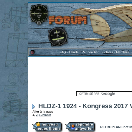
FAQ
-
Charte
-
Rechercher
-
Fichiers
-
Membres
HLDZ-1 1924 - Kongress 2017 V
Aller à la page
1
,
2
Suivante
RETROPLANE.net In