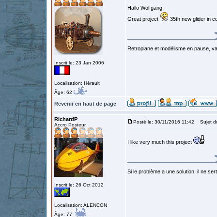
Hallo Wolfgang,
Great project
35th new glider in co
Retroplane et modélisme en pause, van
Inscrit le: 23 Jan 2006
Localisation: Hérault
Âge: 62
Revenir en haut de page
RichardP
Posté le: 30/11/2016 11:42
Sujet d
Accro Posteur
I like very much this project
Si le problème a une solution, il ne sert
Inscrit le: 26 Oct 2012
Localisation: ALENCON
Âge: 77