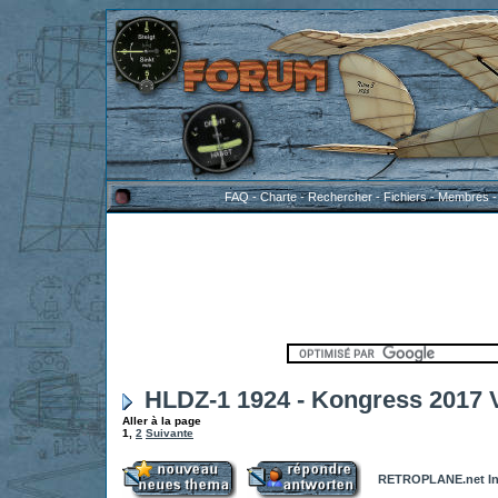
FAQ
-
Charte
-
Rechercher
-
Fichiers
-
Membres
HLDZ-1 1924 - Kongress 2017 V
Aller à la page
1
,
2
Suivante
RETROPLANE.net In