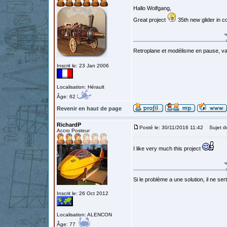
Hallo Wolfgang,
Great project
35th new glider in co
Retroplane et modélisme en pause, van
Inscrit le: 23 Jan 2006
Localisation: Hérault
Âge: 62
Revenir en haut de page
RichardP
Posté le: 30/11/2016 11:42
Sujet d
Accro Posteur
I like very much this project
Si le problème a une solution, il ne sert
Inscrit le: 26 Oct 2012
Localisation: ALENCON
Âge: 77