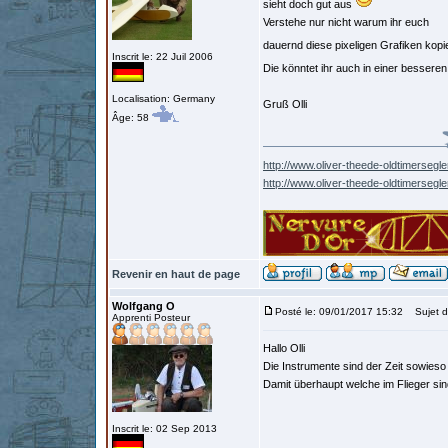
sieht doch gut aus
Verstehe nur nicht warum ihr euch
dauernd diese pixeligen Grafiken kopi
Inscrit le: 22 Juil 2006
Die könntet ihr auch in einer besse
Localisation: Germany
Gruß Olli
Âge: 58
http://www.oliver-theede-oldtimersegle
http://www.oliver-theede-oldtimersegl
Revenir en haut de page
Wolfgang O
Posté le: 09/01/2017 15:32
Sujet d
Apprenti Posteur
Hallo Olli
Die Instrumente sind der Zeit sowieso
Damit überhaupt welche im Flieger sin
Inscrit le: 02 Sep 2013